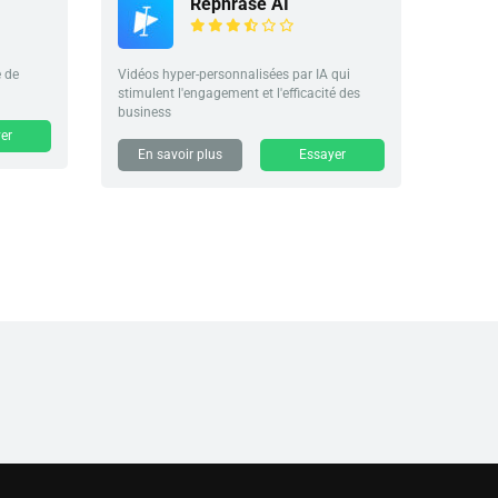
Rephrase AI
 de
Vidéos hyper-personnalisées par IA qui
stimulent l'engagement et l'efficacité des
business
er
En savoir plus
Essayer