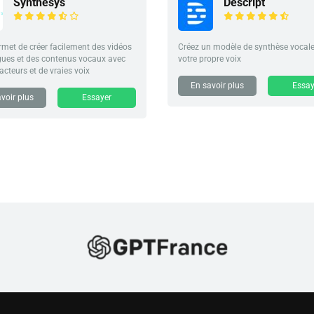
Synthesys
Descript
met de créer facilement des vidéos
Créez un modèle de synthèse vocale
gues et des contenus vocaux avec
votre propre voix
 acteurs et de vraies voix
En savoir plus
Essay
voir plus
Essayer