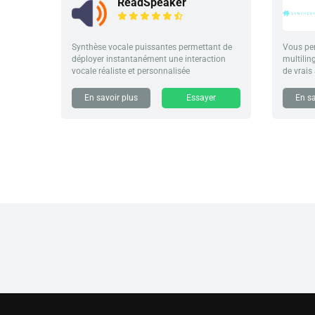
ReadSpeaker
Synthèse vocale puissantes permettant de
Vous per
déployer instantanément une interaction
multilin
vocale réaliste et personnalisée
de vrais
En savoir plus
Essayer
En sa