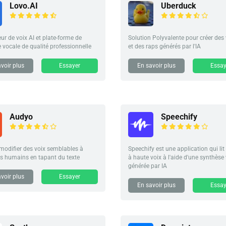
Lovo.AI
Uberduck
ur de voix AI et plate-forme de
Solution Polyvalente pour créer des 
 vocale de qualité professionnelle
et des raps générés par l'IA
voir plus
Essayer
En savoir plus
Essay
Audyo
Speechify
 modifier des voix semblables à
Speechify est une application qui lit 
es humains en tapant du texte
à haute voix à l'aide d'une synthèse
générée par IA
voir plus
Essayer
En savoir plus
Essay