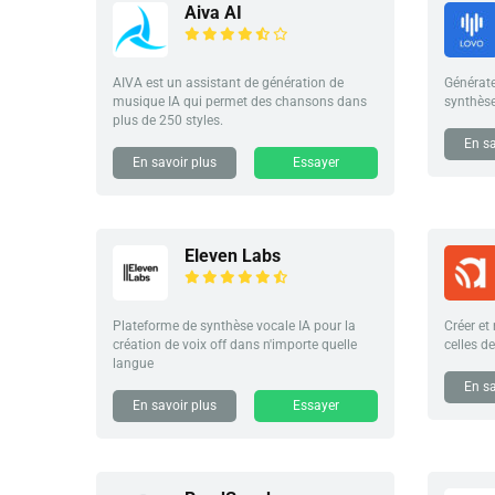
Aiva AI
AIVA est un assistant de génération de
Générate
musique IA qui permet des chansons dans
synthèse
plus de 250 styles.
En sa
En savoir plus
Essayer
Eleven Labs
Plateforme de synthèse vocale IA pour la
Créer et
création de voix off dans n'importe quelle
celles d
langue
En sa
En savoir plus
Essayer