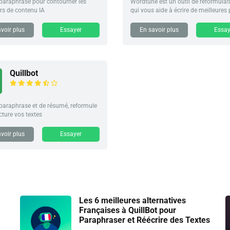
 paraphrase pour contourner les
Wordtune est un outil de reformulat
rs de contenu IA
qui vous aide à écrire de meilleures
voir plus
Essayer
En savoir plus
Essay
Quillbot
 paraphrase et de résumé, reformule
ucture vos textes
voir plus
Essayer
Les 6 meilleures alternatives
Françaises à QuillBot pour
Paraphraser et Réécrire des Textes