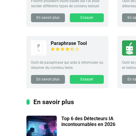
Fournit plusieurs outils basés sur l'IA pour
Outil de
recréer différents types de contenu textuel
détecteu
En savoir plus
Essayer
En sa
Paraphrase Tool
Outil de paraphrase qui aide à reformuler ou
Outil de
résumer du contenu texte.
et restr
En savoir plus
Essayer
En sa
En savoir plus
Top 6 des Détecteurs IA
incontournables en 2026