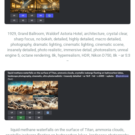
1929, Grand Ballroom, Waldorf Astoria Hotel, architecture, crystal clear,
sharp focus, no bokeh, detailed, highly detailed, macro detailed,
photography, dramatic lighting, cinematic lighting, cinematic scene,
insanely detailed, photo realistic, immersive detail, photorealism, unreal
engine 5, octane rendering, 8k, hyperrealism, HDR, Nikon D750, 8k –ar 5:3
–
liquid methane waterfalls on the surface of Titan, ammonia clouds,