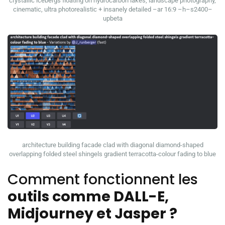
crystallic icebergs floating on hydrocarbon lakes, landscape photography,
cinematic, ultra photorealistic + insanely detailed –ar 16:9 –h–s2400–
upbeta
architecture building facade clad with diagonal diamond-shaped
overlapping folded steel shingels gradient terracotta-colour fading to blue
Comment fonctionnent les
outils comme DALL-E,
Midjourney et Jasper ?