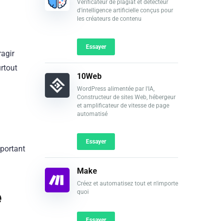
Vérificateur de plagiat et détecteur
d'intelligence artificielle conçus pour
les créateurs de contenu
Essayer
ragir
urtout
10Web
WordPress alimentée par l'IA,
Constructeur de sites Web, hébergeur
et amplificateur de vitesse de page
automatisé
Essayer
 portant
Make
Créez et automatisez tout et n'importe
e
quoi
Essayer