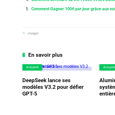
Comment Gagner 100€ par jour grâce aux outils
chatgpt
En savoir plus
Actualité
Actualit
DeepSeek lance ses
Alumin
modèles V3.2 pour défier
systèm
GPT-5
entièr