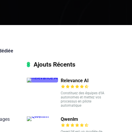
dédiée
Ajouts Récents
Relevance AI
Constituez des équipes d'IA
autonomes et mettez vos
processus en pilote
automatique
Qwenlm
sages
QwenLM est un modèle de