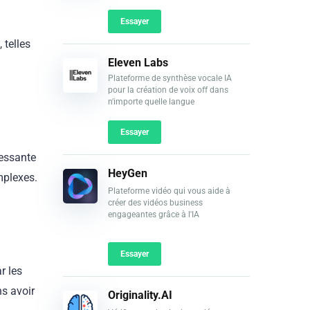
Essayer
 telles
Eleven Labs
Plateforme de synthèse vocale IA
pour la création de voix off dans
n'importe quelle langue
Essayer
ressante
HeyGen
mplexes.
Plateforme vidéo qui vous aide à
créer des vidéos business
engageantes grâce à l'IA
Essayer
r les
ns avoir
Originality.AI