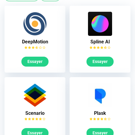
DeepMotion
Spline AI
Essayer
Essayer
Scenario
Plask
Essayer
Essayer