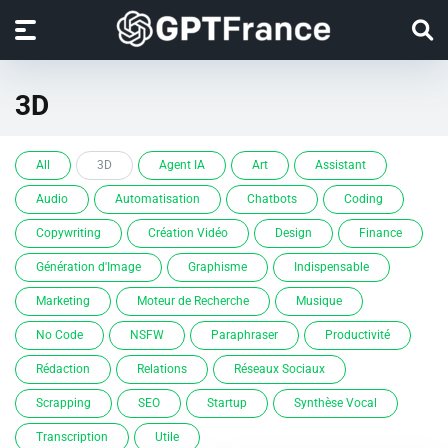
3D
All
3D
Agent IA
Art
Assistant
Audio
Automatisation
Chatbots
Coding
Copywriting
Création Vidéo
Design
Finance
Génération d'Image
Graphisme
Indispensable
Marketing
Moteur de Recherche
Musique
No Code
NSFW
Paraphraser
Productivité
Rédaction
Relations
Réseaux Sociaux
Scrapping
SEO
Startup
Synthèse Vocal
Transcription
Utile