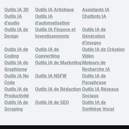
Outils IA 3D
Outils IA Artistique
Assistants IA
Outils IA
Outils IA
Chatbots
IA
d'audio
d'automatisation
Outils IA de
Outils IA Finance et
Outils IA de
Design
Investissements
Génération
d'Images
Outils IA de
Outils IA de
Outils IA de Création
Coding
Copywriting
Vidéo
Outils IA de
Outils IA de Marketing
Moteurs de
Graphisme
Recherche IA
Outils IA No
Outils IA NSFW
Outils IA de
Code
Paraphrase
Outils IA de
Outils IA de Rédaction
Outils IA Réseaux
Productivité
Sociaux
Outils IA de
Outils IA de SEO
Outils IA de
Scraping
Synthèse Vocal