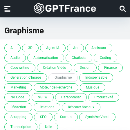
Graphisme
All
3D
Agent IA
Art
Assistant
Audio
Automatisation
Chatbots
Coding
Copywriting
Création Vidéo
Design
Finance
Génération d'Image
Graphisme
Indispensable
Marketing
Moteur de Recherche
Musique
No Code
NSFW
Paraphraser
Productivité
Rédaction
Relations
Réseaux Sociaux
Scrapping
SEO
Startup
Synthèse Vocal
Transcription
Utile