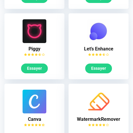
Piggy
Let’s Enhance
Essayer
Essayer
Canva
WatermarkRemover