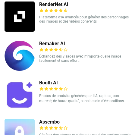
RenderNet AI
Plateforme d'IA avancée pour générer des personnages,
des images et des vidéos cohérents
Remaker AI
Échangez des visages avec n'importe quelle image
facilement et sans effort.
Booth AI
Photos de produits générées par l'IA, rapides, bon
marché, de haute qualité, sans besoin d'échantillons.
Assembo
Générez des photos et vidéos de produits professionnels