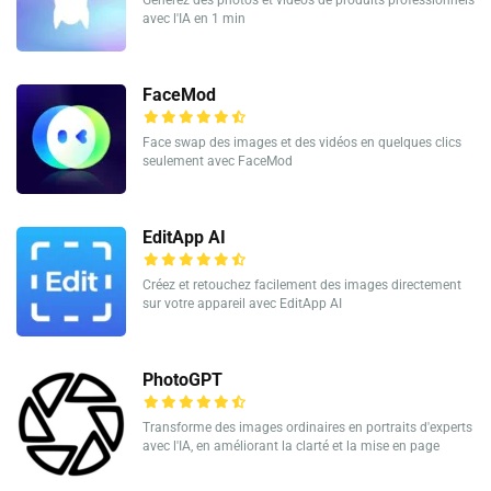
avec l'IA en 1 min
FaceMod
Face swap des images et des vidéos en quelques clics
seulement avec FaceMod
EditApp AI
Créez et retouchez facilement des images directement
sur votre appareil avec EditApp AI
PhotoGPT
Transforme des images ordinaires en portraits d'experts
avec l'IA, en améliorant la clarté et la mise en page