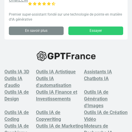
Premier super-assistant fondé sur une technologie de pointe en matière
d'IA générative
En savoir plus
Essayer
Outils IA 3D
Outils IA Artistique
Assistants IA
Outils IA
Outils IA
Chatbots
IA
d'audio
d'automatisation
Outils IA de
Outils IA Finance et
Outils IA de
Design
Investissements
Génération
d'Images
Outils IA de
Outils IA de
Outils IA de Création
Coding
Copywriting
Vidéo
Outils IA de
Outils IA de Marketing
Moteurs de