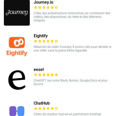
Journey.io
Créez des présentations interactives, en combinant des
vidéos, des diapositives, du texte et des éléments
intégrés
Eightify
Résumés de vidéo Youtube, 8 points clés pour décider si
une vidéo vaut la peine d'être regardée
eesel
ChatGPT sur votre Slack, Notion, Google Docs et plus
encore
ChatHub
Client de chatbot tout-en-un permettant d'utiliser