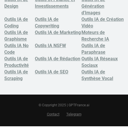
Design
Investissements
Génération
d'Images
Outils IA de
Outils IA de
Outils IA de Création
Coding
Copywriting
Vidéo
Outils IA de
Outils IA de Marketing
Moteurs de
Graphisme
Recherche IA
Outils IA No
Outils IA NSFW
Outils IA de
Code
Paraphrase
Outils IA de
Outils IA de Rédaction
Outils IA Réseaux
Productivité
Sociaux
Outils IA de
Outils IA de SEO
Outils IA de
Scraping
Synthèse Vocal
© Copyright 2025 | GPTFrance.ai
Contact
Telegram