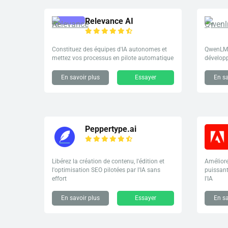
Relevance AI
Constituez des équipes d'IA autonomes et
QwenLM 
mettez vos processus en pilote automatique
dévelop
En savoir plus
Essayer
En sa
Peppertype.ai
Libérez la création de contenu, l'édition et
Améliore
l'optimisation SEO pilotées par l'IA sans
puissant
effort
l'IA
En savoir plus
Essayer
En sa