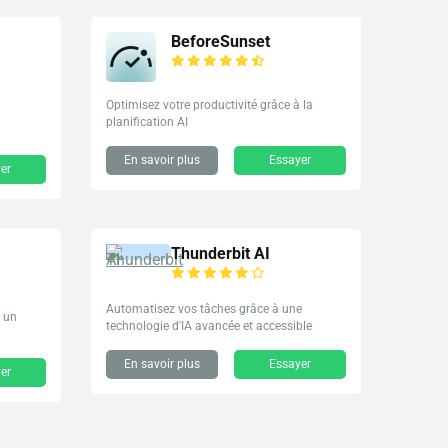
BeforeSunset
Optimisez votre productivité grâce à la
planification AI
En savoir plus
Essayer
er
Thunderbit AI
Automatisez vos tâches grâce à une
c un
technologie d'IA avancée et accessible
En savoir plus
Essayer
er