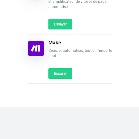
et amplificateur de vitesse de page
automatisé
Essayer
Make
Créez et automatisez tout et n'importe
quoi
Essayer