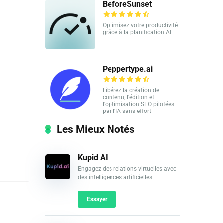
BeforeSunset
Optimisez votre productivité
grâce à la planification AI
Peppertype.ai
Libérez la création de
contenu, l'édition et
l'optimisation SEO pilotées
par l'IA sans effort
Les Mieux Notés
Kupid AI
Engagez des relations virtuelles avec
des intelligences artificielles
Essayer