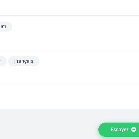
ium
s
Français
Essayer