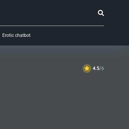
Erotic chatbot
4.5
/6