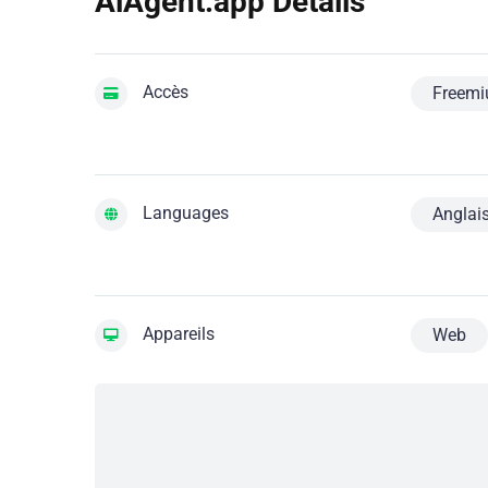
AiAgent.app Détails
Accès
Freem
Languages
Anglai
Appareils
Web