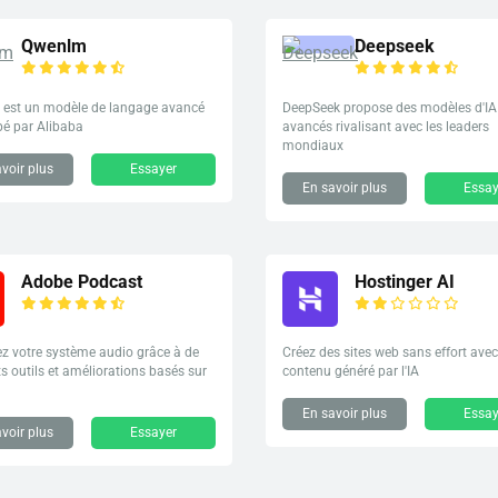
Qwenlm
Deepseek
est un modèle de langage avancé
DeepSeek propose des modèles d'IA
pé par Alibaba
avancés rivalisant avec les leaders
mondiaux
voir plus
Essayer
En savoir plus
Essay
Adobe Podcast
Hostinger AI
z votre système audio grâce à de
Créez des sites web sans effort ave
s outils et améliorations basés sur
contenu généré par l'IA
En savoir plus
Essay
voir plus
Essayer