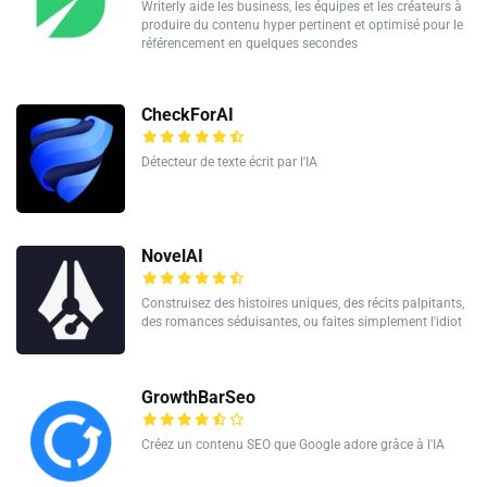
Writerly aide les business, les équipes et les créateurs à
produire du contenu hyper pertinent et optimisé pour le
référencement en quelques secondes
CheckForAI
Détecteur de texte écrit par l'IA
NovelAI
Construisez des histoires uniques, des récits palpitants,
des romances séduisantes, ou faites simplement l'idiot
GrowthBarSeo
Créez un contenu SEO que Google adore grâce à l'IA