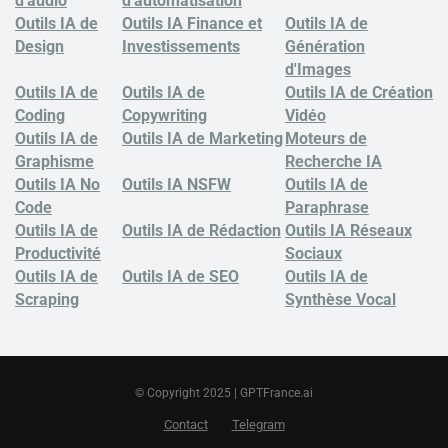
d'audio
d'automatisation
Outils IA de
Outils IA Finance et
Outils IA de
Design
Investissements
Génération
d'Images
Outils IA de
Outils IA de
Outils IA de Création
Coding
Copywriting
Vidéo
Outils IA de
Outils IA de Marketing
Moteurs de
Graphisme
Recherche IA
Outils IA No
Outils IA NSFW
Outils IA de
Code
Paraphrase
Outils IA de
Outils IA de Rédaction
Outils IA Réseaux
Productivité
Sociaux
Outils IA de
Outils IA de SEO
Outils IA de
Scraping
Synthèse Vocal
© Copyright 2025 | GPTFrance.ai
Contact
Telegram