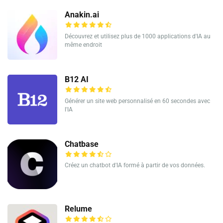
Anakin.ai
Découvrez et utilisez plus de 1000 applications d'IA au
même endroit
B12 AI
Générer un site web personnalisé en 60 secondes avec
l'IA
Chatbase
Créez un chatbot d'IA formé à partir de vos données.
Relume