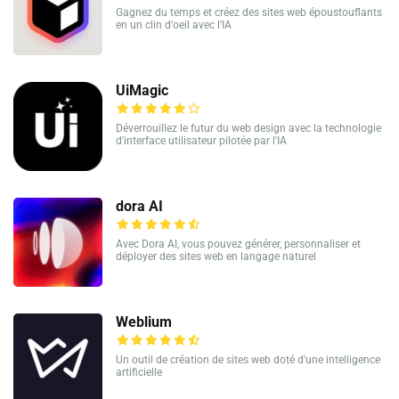
Gagnez du temps et créez des sites web époustouflants
en un clin d'oeil avec l'IA
UiMagic
Déverrouillez le futur du web design avec la technologie
d'interface utilisateur pilotée par l'IA
dora AI
Avec Dora AI, vous pouvez générer, personnaliser et
déployer des sites web en langage naturel
Weblium
Un outil de création de sites web doté d'une intelligence
artificielle