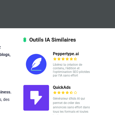
Outils IA Similaires
z
Peppertype.ai
blogs,
Libérez la création de
contenu, l'édition et
l'optimisation SEO pilotées
par l'IA sans effort
QuickAds
siness.
Générateur d'Ads AI qui
s, des
permet de créer des
annonces sans effort dans
tous les formats et toutes