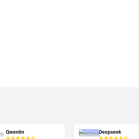
Qwenlm
Deepseek