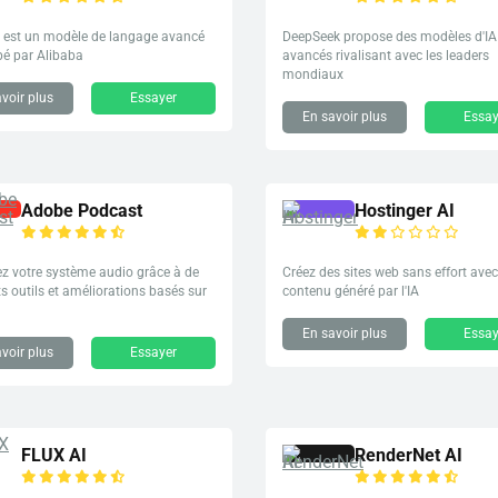
est un modèle de langage avancé
DeepSeek propose des modèles d'IA
pé par Alibaba
avancés rivalisant avec les leaders
mondiaux
voir plus
Essayer
En savoir plus
Essay
Adobe Podcast
Hostinger AI
z votre système audio grâce à de
Créez des sites web sans effort ave
s outils et améliorations basés sur
contenu généré par l'IA
En savoir plus
Essay
voir plus
Essayer
FLUX AI
RenderNet AI