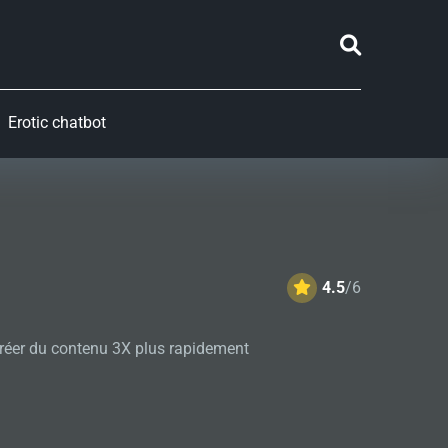
Erotic chatbot
4.5
/6
 créer du contenu 3X plus rapidement