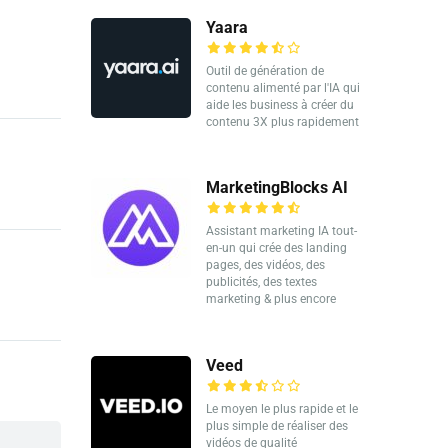
Yaara
Outil de génération de
contenu alimenté par l'IA qui
aide les business à créer du
contenu 3X plus rapidement
MarketingBlocks AI
Assistant marketing IA tout-
en-un qui crée des landing
pages, des vidéos, des
publicités, des textes
marketing & plus encore
Veed
Le moyen le plus rapide et le
plus simple de réaliser des
vidéos de qualité