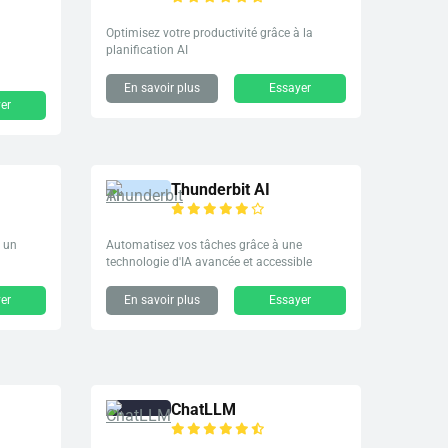
Optimisez votre productivité grâce à la
planification AI
En savoir plus
Essayer
er
Thunderbit AI
c un
Automatisez vos tâches grâce à une
technologie d'IA avancée et accessible
er
En savoir plus
Essayer
ChatLLM