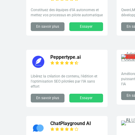
Constituez des équipes d'IA autonomes et
QwenLM 
mettez vos processus en pilote automatique
dévelop
En savoir plus
Essayer
En sa
Peppertype.ai
Améliore
Libérez la création de contenu, l'édition et
puissant
l'optimisation SEO pilotées par l'IA sans
l'IA
effort
En sa
En savoir plus
Essayer
ChatPlayground AI